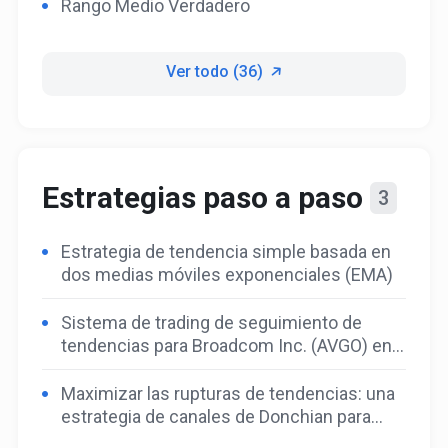
Rango Medio Verdadero
Ver todo (36)
Estrategias paso a paso
3
Estrategia de tendencia simple basada en
dos medias móviles exponenciales (EMA)
Sistema de trading de seguimiento de
tendencias para Broadcom Inc. (AVGO) en
el marco temporal M15 con puntos de
entrada en retrocesos
Maximizar las rupturas de tendencias: una
estrategia de canales de Donchian para
operar con Broadcom Inc. (AVGO) en M15