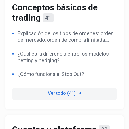
Conceptos básicos de
trading
41
Explicación de los tipos de órdenes: orden
de mercado, orden de compra limitada,
orden de venta limitada, orden de compra
stop, orden de venta stop
¿Cuál es la diferencia entre los modelos
netting y hedging?
¿Cómo funciona el Stop Out?
Ver todo (41)