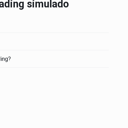
rading simulado
ding?