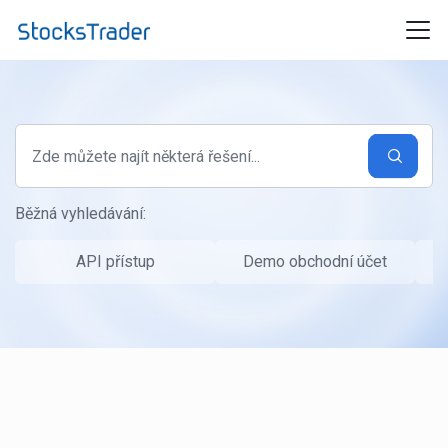
Přeskočit na hlavní obsah
Běžná vyhledávání:
API přístup
Demo obchodní účet
P