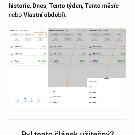
historie
,
Dnes
,
Tento týden
,
Tento měsíc
nebo
Vlastní období
).
Byl tento článek užitečný?