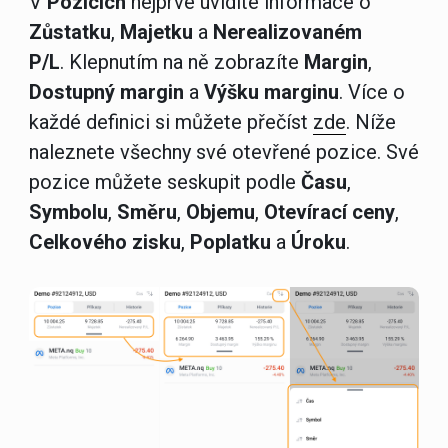
V
Pozicích
nejprve uvidíte informace o
Zůstatku
,
Majetku
a
Nerealizovaném
P/L
.
Klepnutím na ně zobrazíte
Margin
,
Dostupný margin
a
Výšku marginu
. Více o
každé definici si můžete přečíst
zde
. Níže
naleznete všechny své otevřené pozice. Své
pozice můžete seskupit podle
Času
,
Symbolu
,
Směru
,
Objemu
,
Otevírací ceny
,
Celkového zisku
,
Poplatku
a
Úroku
.