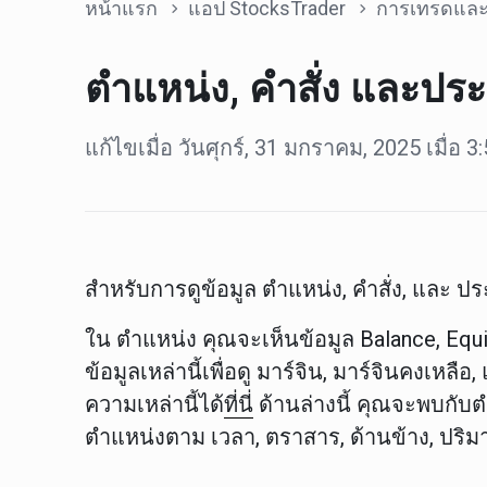
หน้าแรก
แอป StocksTrader
การเทรดและเคร
ตำแหน่ง, คำสั่ง และปร
แก้ไขเมื่อ วันศุกร์, 31 มกราคม, 2025 เมื่อ 
สำหรับการดูข้อมูล
ตำแหน่ง
,
คำสั่ง
, และ
ประ
ใน
ตำแหน่ง
คุณจะเห็นข้อมูล
Balance
,
Equi
ข้อมูลเหล่านี้เพื่อดู
มาร์จิน
,
มาร์จินคงเหลือ
,
ความเหล่านี้ได้
ที่นี่
ด้านล่างนี้ คุณจะพบกับตำ
ตำแหน่งตาม
เวลา
,
ตราสาร
,
ด้านข้าง
,
ปริ