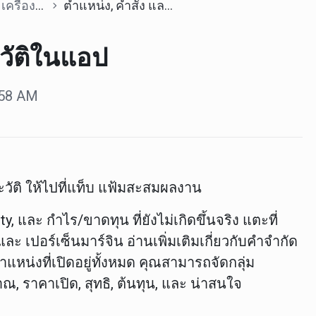
ื่องมือ
ตำแหน่ง, คำสั่ง และประวัติในแอป
ะวัติในแอป
3:58 AM
วัติ
ให้ไปที่แท็บ
แฟ้มสะสมผลงาน
ty
, และ
กำไร/ขาดทุน ที่ยังไม่เกิดขึ้นจริง
แตะที่
 และ
เปอร์เซ็นมาร์จิน
อ่านเพิ่มเติมเกี่ยวกับคำจำกัด
แหน่งที่เปิดอยู่ทั้งหมด คุณสามารถจัดกลุ่ม
มาณ
,
ราคาเปิด
,
สุทธิ
,
ต้นทุน
, และ
น่าสนใจ