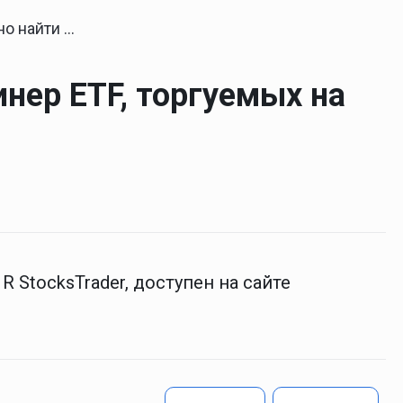
 торгуемых на StocksTrader?
нер ETF, торгуемых на
R StocksTrader, доступен на сайте