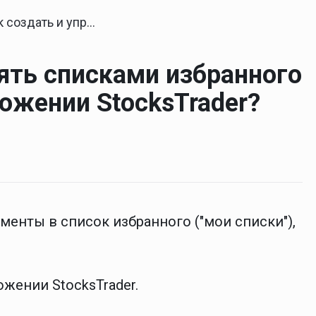
управлять списками избранного (вотчлистами) в приложении StocksTrader?
лять списками избранного
ожении StocksTrader?
енты в список избранного ("мои списки"),
жении StocksTrader.