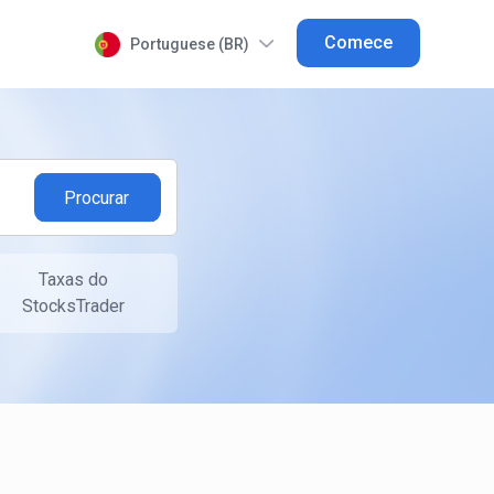
Comece
Portuguese (BR)
Taxas do
StocksTrader