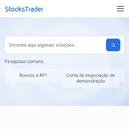
Ir para o conteúdo principal
Pesquisas comuns:
Acesso à API
Conta de negociação de
T
demonstração