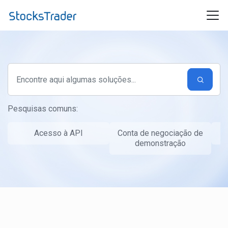
Ir para o conteúdo principal
Pesquisas comuns:
Acesso à API
Conta de negociação de
T
demonstração