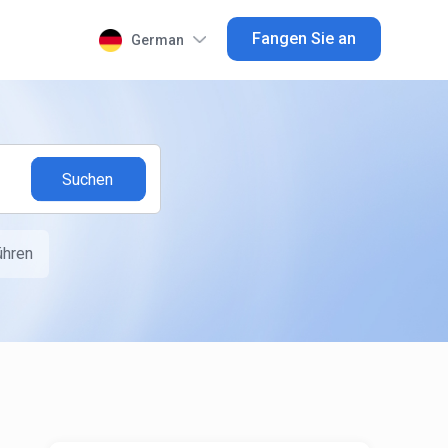
Fangen Sie an
German
ühren