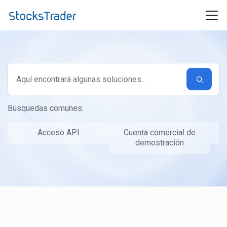
Ir al contenido principal
Búsquedas comunes:
Acceso API
Cuenta comercial de
Ta
demostración