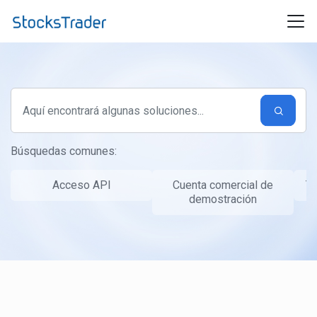
Ir al contenido principal
Búsquedas comunes:
Acceso API
Cuenta comercial de
Ta
demostración