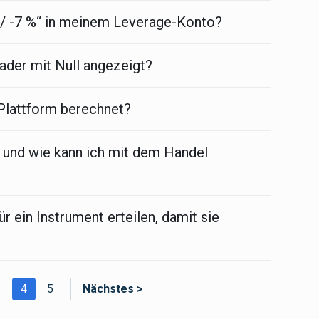
 / -7 %“ in meinem Leverage-Konto?
der mit Null angezeigt?
 Plattform berechnet?
 und wie kann ich mit dem Handel
r ein Instrument erteilen, damit sie
3
4
5
Nächstes >