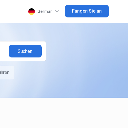
Fangen Sie an
German
ühren