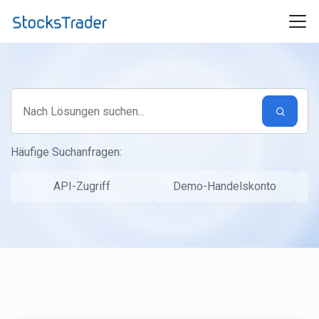
Zum hauptsächlichen Inhalt gehen
Häufige Suchanfragen:
API-Zugriff
Demo-Handelskonto
S