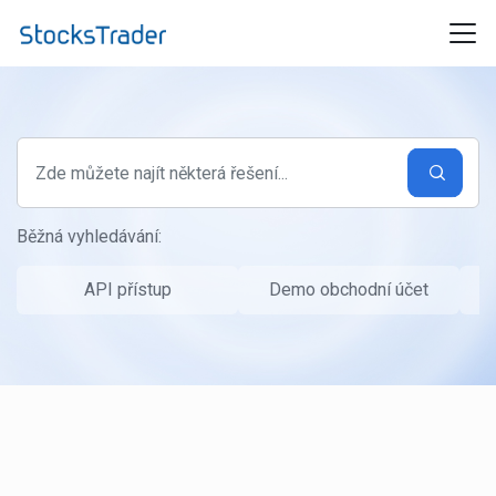
Přeskočit na hlavní obsah
Běžná vyhledávání:
API přístup
Demo obchodní účet
P