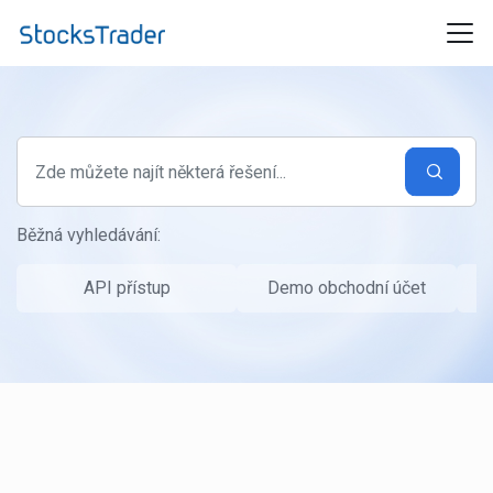
Přeskočit na hlavní obsah
Běžná vyhledávání:
API přístup
Demo obchodní účet
P