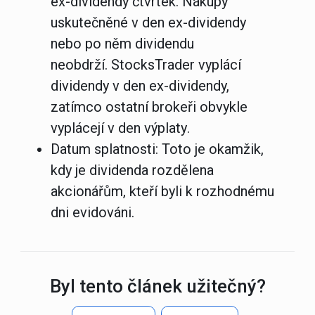
ex-dividendy čtvrtek. Nákupy
uskutečněné v den ex-dividendy
nebo po něm dividendu
neobdrží.
StocksTrader vyplácí
dividendy v den ex-dividendy,
zatímco ostatní brokeři obvykle
vyplácejí v den výplaty
.
Datum splatnosti:
Toto je okamžik,
kdy je dividenda rozdělena
akcionářům, kteří byli k rozhodnému
dni evidováni.
Byl tento článek užitečný?