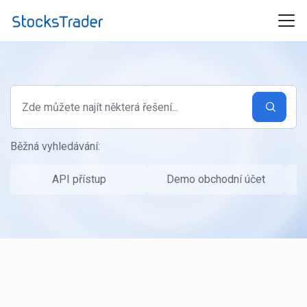
Přeskočit na hlavní obsah
Běžná vyhledávání:
API přístup
Demo obchodní účet
P