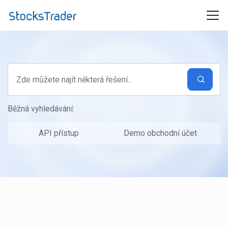
Přeskočit na hlavní obsah
Běžná vyhledávání:
API přístup
Demo obchodní účet
P