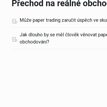
Přechod na reálné obch
Může paper trading zaručit úspěch ve s
Jak dlouho by se měl člověk věnovat pape
obchodování?