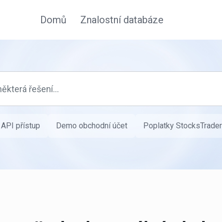
Domů
Znalostní databáze
API přístup
Demo obchodní účet
Poplatky StocksTrader