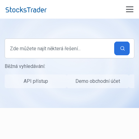
Přeskočit na hlavní obsah
Běžná vyhledávání:
API přístup
Demo obchodní účet
P