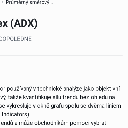
Průměrný směrový index (ADX)
ex (ADX)
10 DOPOLEDNE
tor používaný v technické analýze jako objektivní
ý, takže kvantifikuje sílu trendu bez ohledu na
 se vykresluje v okně grafu spolu se dvěma liniemi
Indicators).
trendů a může obchodníkům pomoci vybrat