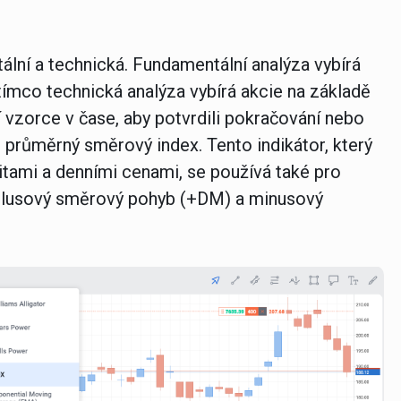
tální a technická. Fundamentální analýza vybírá
ímco technická analýza vybírá akcie na základě
jí vzorce v čase, aby potvrdili pokračování nebo
or průměrný směrový index. Tento indikátor, který
itami a denními cenami, se používá také pro
X plusový směrový pohyb (+DM) a minusový