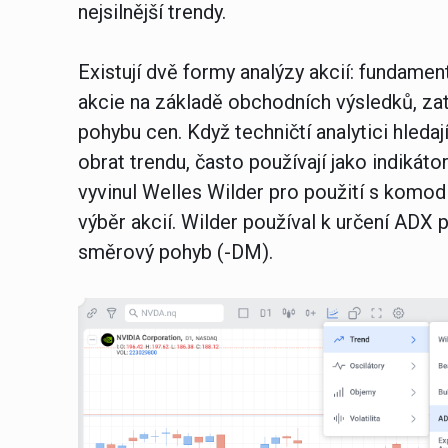
nejsilnější trendy.
Existují dvě formy analýzy akcií: fundamen
akcie na základě obchodních výsledků, zat
pohybu cen. Když techničtí analytici hleda
obrat trendu, často používají jako indikát
vyvinul Welles Wilder pro použití s komod
výběr akcií. Wilder používal k určení AD
směrový pohyb (-DM).