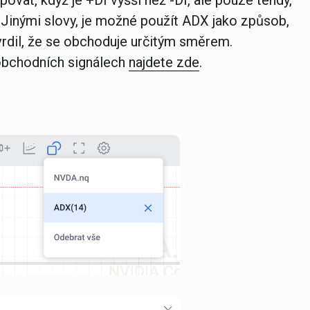
upovat, když je +DI vyšší než -DI, ale pouze tehdy,
. Jinými slovy, je možné použít ADX jako způsob,
otvrdil, že se obchoduje určitým směrem.
 obchodních signálech
najdete zde
.