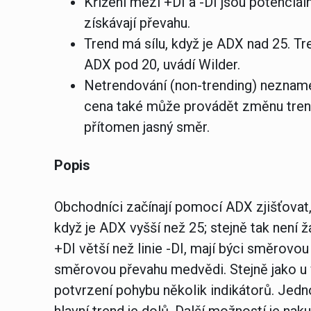
Křížení mezi +DI a -DI jsou potenciál
získávají převahu.
Trend má sílu, když je ADX nad 25. Tr
ADX pod 20, uvádí Wilder.
Netrendování (non-trending) nezname
cena také může provádět změnu trendu 
přítomen jasný směr.
Popis
Obchodníci začínají pomocí ADX zjišťovat,
když je ADX vyšší než 25; stejně tak není ž
+DI větší než linie -DI, mají býci směrovou 
směrovou převahu medvědi. Stejně jako u 
potvrzení pohybu několik indikátorů. Jedno