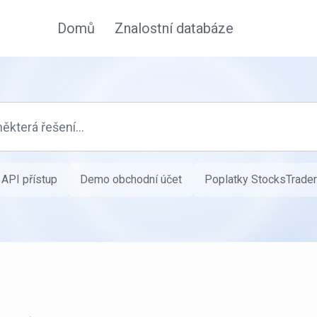
Domů
Znalostní databáze
API přístup
Demo obchodní účet
Poplatky StocksTrader