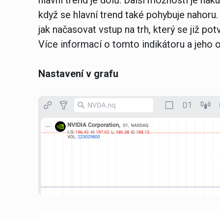
hlavní trend je dolů. Další možností je nak
když se hlavní trend také pohybuje nahoru
jak načasovat vstup na trh, který se již p
Více informací o tomto indikátoru a jeho
Nastavení v grafu