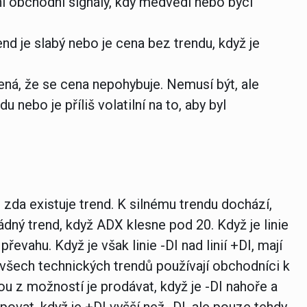
ní obchodní signály, kdy medvědi nebo býci
end je slabý nebo je cena bez trendu, když je
ná, že se cena nepohybuje. Nemusí být, ale
nebo je příliš volatilní na to, aby byl
 zda existuje trend. K silnému trendu dochází,
ádný trend, když ADX klesne pod 20. Když je linie
převahu. Když je však linie -DI nad linií +DI, mají
všech technických trendů používají obchodníci k
u z možností je prodávat, když je -DI nahoře a