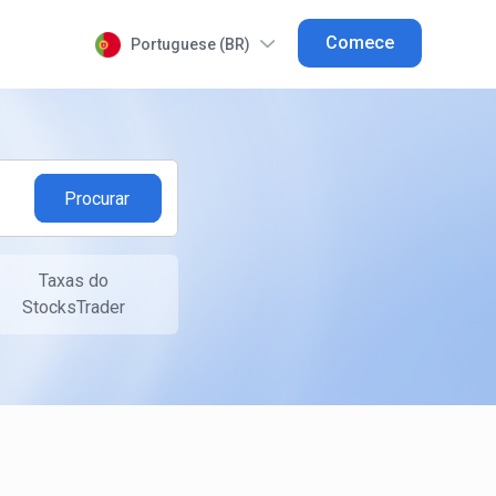
Comece
Portuguese (BR)
Taxas do
StocksTrader