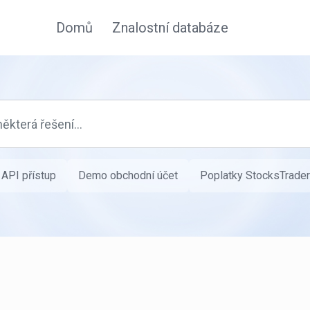
Domů
Znalostní databáze
API přístup
Demo obchodní účet
Poplatky StocksTrader