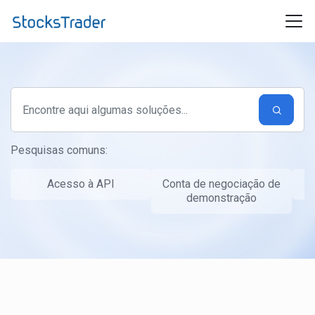
Ir para o conteúdo principal
Pesquisas comuns:
Acesso à API
Conta de negociação de
T
demonstração