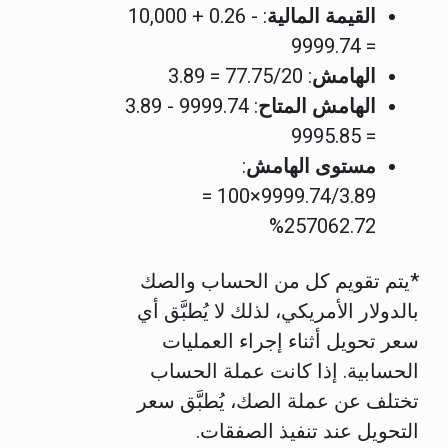
القيمة المالية
: - 0.26 + 10,000
= 9999.74
الهامش
: 77.75/20 = 3.89
الهامش المتاح
: 9999.74 - 3.89
= 9995.85
مستوى الهامش
:
9999.74/3.89×100 =
257062.72%
*يتم تقويم كل من الحساب والصك
بالدولار الأمريكي، لذلك لا يُطبَّق أي
سعر تحويل أثناء إجراء العمليات
الحسابية. إذا كانت عملة الحساب
تختلف عن عملة الصك، يُطبَّق سعر
التحويل عند تنفيذ الصفقات.