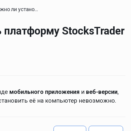
установить платформу StocksTrader на компьютер?
 платформу StocksTrader
виде
мобильного приложения
и
веб-версии
,
Установить её на компьютер невозможно.