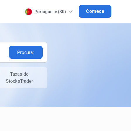
Comece
Portuguese (BR)
Taxas do
StocksTrader