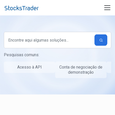
Ir para o conteúdo principal
Pesquisas comuns:
Acesso à API
Conta de negociação de
T
demonstração