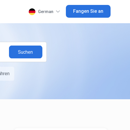
Fangen Sie an
German
ühren