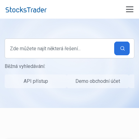
Přeskočit na hlavní obsah
Běžná vyhledávání:
API přístup
Demo obchodní účet
P