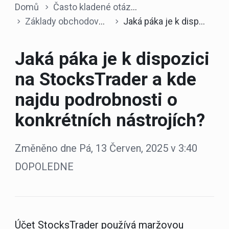
Domů
Často kladené otázky
Základy obchodování
Jaká páka je k dispozici na StocksTrader a kde najdu podrobnosti o konkrétních nástrojích?
Jaká páka je k dispozici
na StocksTrader a kde
najdu podrobnosti o
konkrétních nástrojích?
Změněno dne Pá, 13 Červen, 2025 v 3:40
DOPOLEDNE
Účet StocksTrader používá maržovou