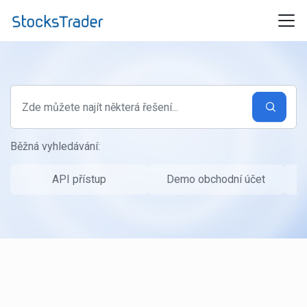
Přeskočit na hlavní obsah
Běžná vyhledávání:
API přístup
Demo obchodní účet
P