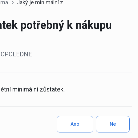
orma
Jaký je minimální zůstatek potřebný k nákupu akcií?
atek potřebný k nákupu
0 DOPOLEDNE
étní minimální zůstatek.
Ano
Ne