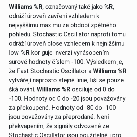
Williams %R
, označovaný také jako
%R
,
odráží úroveň zavření vzhledem k
nejvyššímu maximu za období zpětného
pohledu. Stochastic Oscillator naproti tomu
odráží úroveň close vzhledem k nejnižšímu
low.
%R
koriguje inverzi vynásobením
surové hodnoty číslem -100. Výsledkem je,
že Fast Stochastic Oscillator a
Williams %R
vytvářejí naprosto stejné linie, liší se pouze
škálování.
Williams %R
osciluje od 0 do
-100. Hodnoty od 0 do -20 jsou považovány
za překoupené. Hodnoty od -80 do -100
jsou považovány za přeprodané. Není
překvapením, že signály odvozené ze
Stochastic Oscillator jsou použitelné i pro