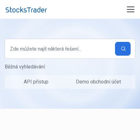
Přeskočit na hlavní obsah
Běžná vyhledávání:
API přístup
Demo obchodní účet
P