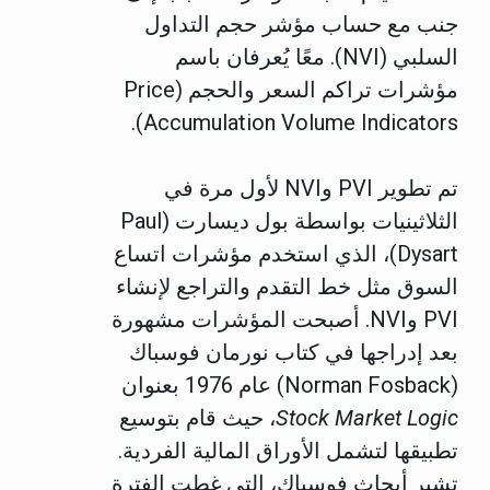
جنب مع حساب مؤشر حجم التداول
السلبي (NVI). معًا يُعرفان باسم
مؤشرات تراكم السعر والحجم (Price
Accumulation Volume Indicators).
تم تطوير PVI وNVI لأول مرة في
الثلاثينيات بواسطة بول ديسارت (Paul
Dysart)، الذي استخدم مؤشرات اتساع
السوق مثل خط التقدم والتراجع لإنشاء
PVI وNVI. أصبحت المؤشرات مشهورة
بعد إدراجها في كتاب نورمان فوسباك
(Norman Fosback) عام 1976 بعنوان
Stock Market Logic
، حيث قام بتوسيع
تطبيقها لتشمل الأوراق المالية الفردية.
تشير أبحاث فوسباك، التي غطت الفترة