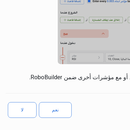
نعم
لا