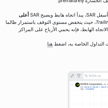
prematurely.
ويصبح SAR
أعلى
Trail
، حيث ينخفض مستوى التوقف باستمرار طالما
. بما أن SAR لا يرتفع في الاتجاه الهابط، فإنه يحمي الأرباح على المراكز
 التداول الخاصة به، اضغط
هنا
.