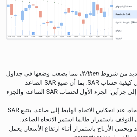
if/then
، مما يصعب وضعها في جداول
البيانات. توضح الأمثلة التالية الفكرة العامة حول كيفية حساب SAR. بما أن صيغ SAR الصاعد
والهابط مختلفة، فمن الأسهل تقسيم الحساب إلى جزأين: الجزء الأول لحساب SAR الصاعد، والجزء
يتبع SAR السعر ويمكن اعتباره مؤشرًا يتبع الاتجاه. عند انعكاس الاتجاه الهابط إلى صاعد، يتتبع SAR
التوقف باستمرار طالما استمر الاتجاه الصاعد.
S في الاتجاه الصاعد ويحمي الأرباح باستمرار أثناء ارتفاع الأسعار. يعمل