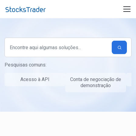
Ir para o conteúdo principal
Pesquisas comuns:
Acesso à API
Conta de negociação de
T
demonstração