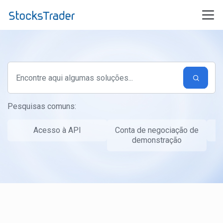
Ir para o conteúdo principal
Pesquisas comuns:
Acesso à API
Conta de negociação de
T
demonstração