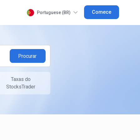
Comece
Portuguese (BR)
Taxas do
StocksTrader