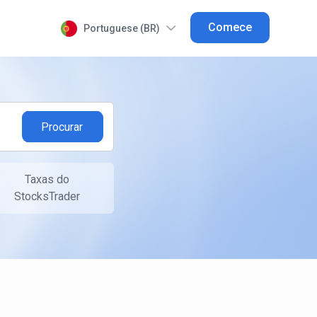
Comece
Portuguese (BR)
Taxas do
StocksTrader