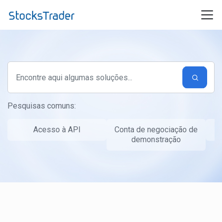
Ir para o conteúdo principal
Pesquisas comuns:
Acesso à API
Conta de negociação de
T
demonstração