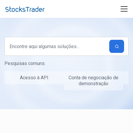
Ir para o conteúdo principal
Pesquisas comuns:
Acesso à API
Conta de negociação de
T
demonstração