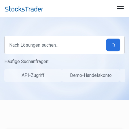
Zum hauptsächlichen Inhalt gehen
Häufige Suchanfragen:
API-Zugriff
Demo-Handelskonto
S