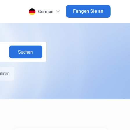
Fangen Sie an
German
ühren