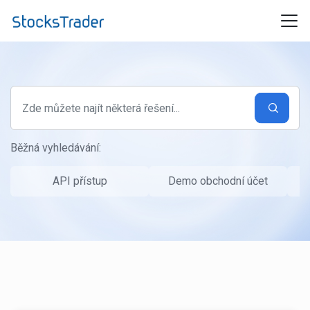
Přeskočit na hlavní obsah
Běžná vyhledávání:
API přístup
Demo obchodní účet
P