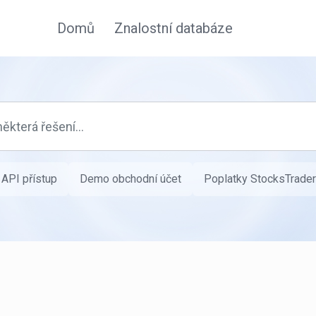
Domů
Znalostní databáze
API přístup
Demo obchodní účet
Poplatky StocksTrader