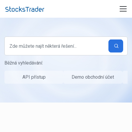
Přeskočit na hlavní obsah
Běžná vyhledávání:
API přístup
Demo obchodní účet
P