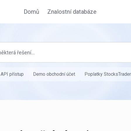
Domů
Znalostní databáze
API přístup
Demo obchodní účet
Poplatky StocksTrader