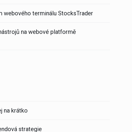
vím webového terminálu StocksTrader
nástrojů na webové platformě
j na krátko
dendová strategie